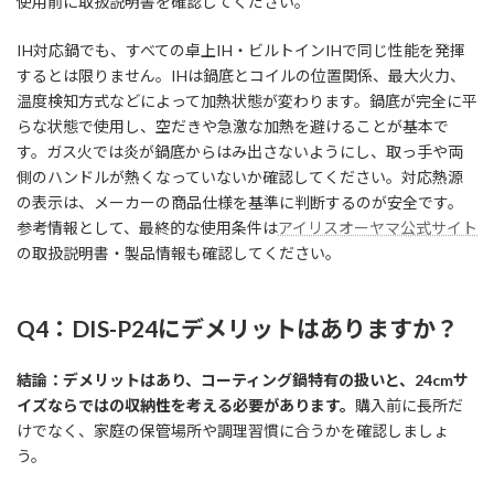
使用前に取扱説明書を確認してください。
IH対応鍋でも、すべての卓上IH・ビルトインIHで同じ性能を発揮
するとは限りません。IHは鍋底とコイルの位置関係、最大火力、
温度検知方式などによって加熱状態が変わります。鍋底が完全に平
らな状態で使用し、空だきや急激な加熱を避けることが基本で
す。ガス火では炎が鍋底からはみ出さないようにし、取っ手や両
側のハンドルが熱くなっていないか確認してください。対応熱源
の表示は、メーカーの商品仕様を基準に判断するのが安全です。
参考情報として、最終的な使用条件は
アイリスオーヤマ公式サイト
の取扱説明書・製品情報も確認してください。
Q4：DIS-P24にデメリットはありますか？
結論：デメリットはあり、コーティング鍋特有の扱いと、24cmサ
イズならではの収納性を考える必要があります。
購入前に長所だ
けでなく、家庭の保管場所や調理習慣に合うかを確認しましょ
う。