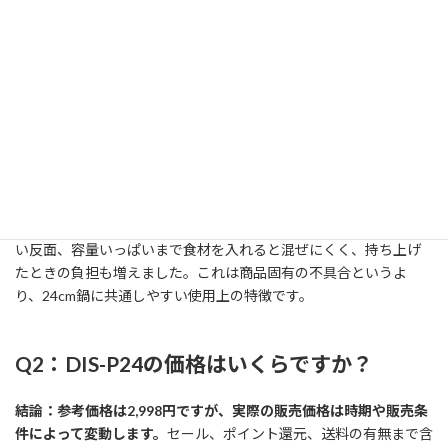
結論：口コミでは、洗いやすさや価格に対する使いやすさを評価
する声が目立ちます。
一方で、感じ方には個人差があり、耐久性や
重さへの評価は使用頻度と調理内容で変わります。
通販レビューを読むときは、「焦げつきにくい」「汚れが落ちや
すい」といった初期使用の感想と、数か月後のコーティング状態に
関する投稿を分けて見ることが重要です。フッ素樹脂系コーティン
グの鍋は、金属製調理器具や強い摩擦によって表面が傷む可能性
があるため、口コミの評価だけでなく、使用方法も確認しましょ
う。実際に試してみたところ、鍋料理や煮込み料理では扱いやす
い反面、容量いっぱいまで食材を入れると混ぜにくく、持ち上げ
たときの負担も増えました。これは商品固有の不具合というよ
り、24cm鍋に共通しやすい使用上の特徴です。
Q2：DIS-P24の価格はいくらですか？
結論：参考価格は2,998円ですが、実際の販売価格は時期や販売条
件によって変動します。
セール、ポイント還元、送料の有無まで含