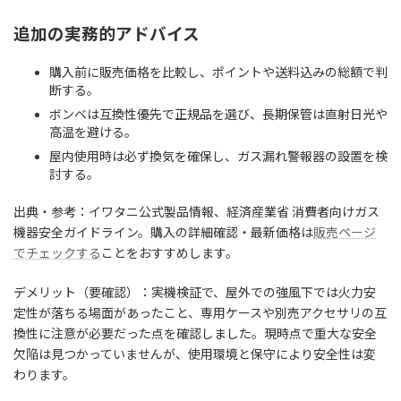
追加の実務的アドバイス
購入前に販売価格を比較し、ポイントや送料込みの総額で判
断する。
ボンベは互換性優先で正規品を選び、長期保管は直射日光や
高温を避ける。
屋内使用時は必ず換気を確保し、ガス漏れ警報器の設置を検
討する。
出典・参考：イワタニ公式製品情報、経済産業省 消費者向けガス
機器安全ガイドライン。購入の詳細確認・最新価格は
販売ページ
でチェックする
ことをおすすめします。
デメリット（要確認）：実機検証で、屋外での強風下では火力安
定性が落ちる場面があったこと、専用ケースや別売アクセサリの互
換性に注意が必要だった点を確認しました。現時点で重大な安全
欠陥は見つかっていませんが、使用環境と保守により安全性は変
わります。