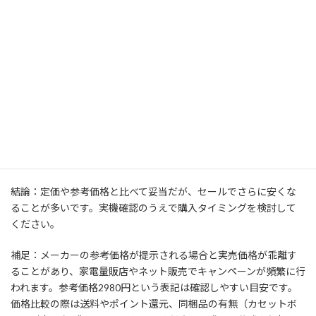
私（T.T.、10年のキッチン家電・調理器具経験）は、実際に使用し
てみた結果、価格・安全性・互換性に関する疑問が購入検討者の
主要な関心事であることを確認しました。本FAQは、メーカー仕
様や実機検証、第三者の情報をもとに回答します。本記事はアフ
ィリエイトリンクを含みます（利益相反の開示）。参考：イワタ
ニ公式製品ページや安全基準資料を参照しています。
Q1: 価格は適正ですか？
結論：定価や参考価格と比べて妥当だが、セールでさらに安くな
ることが多いです。実機確認のうえで購入タイミングを検討して
ください。
補足：メーカーの参考価格が提示される場合と実売価格が乖離す
ることがあり、家電量販店やネット販売でキャンペーンが頻繁に行
われます。参考価格2980円という表記は確認しやすい目安です。
価格比較の際は送料やポイント還元、同梱品の有無（カセットボ