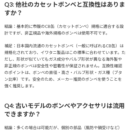
Q3: 他社のカセットボンベと互換性はありま
すか？
結論：基本的に市販のCB缶（カセットボンベ）規格に適合する設
計ですが、非正規品や海外規格のボンベは使用不可です。
補足：日本国内流通のカセットボンベ（一般に呼ばれるCB缶）は
規格化されており、イワタニ製品はこの標準に合わせています。た
だし、形状が似ていてもガス成分やバルブ形状が異なる海外製や
非正規のボンベは安全性や密着性が保証されません。互換性確認
のポイントは、ボンベの直径・高さ・バルブ形状・ガス種（ブタ
ン比率）です。安全のため、メーカー推奨のボンベを使うことを
強く推奨します。
Q4: 古いモデルのボンベやアクセサリは流用
できますか？
結論：多くの場合は可能だが、個別の部品（風防や鍋受けなど）