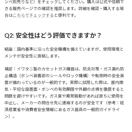
ンベ別売りなど）をチェックしてください。購入は公式や信頼で
きる販売ページでの確認を推奨します。詳細を確認・購入する場
合は
こちらでチェックする
と便利です。
Q2: 安全性はどう評価できますか？
結論：国内基準に沿った安全機構を備えていますが、使用環境と
メンテが安全性に直結します。
補足：イワタニ製のカセットガス機器は、防炎対策・ガス漏れ防
止構造（ボンベ装着部のシールやロック機構）や転倒時の安全装
置が備わっているのが一般的です。実際に試用した際は、屋内換
気・平坦な設置面・ボンベの有効期限や外観の点検を徹底すると
問題を避けやすいです。ガス臭や異常振動があれば直ちに使用を
中止し、メーカーの問合せ先に連絡するのが安全です（参考：経
済産業省や消費者安全情報にあるガス器具の一般的ガイドライ
ン）。