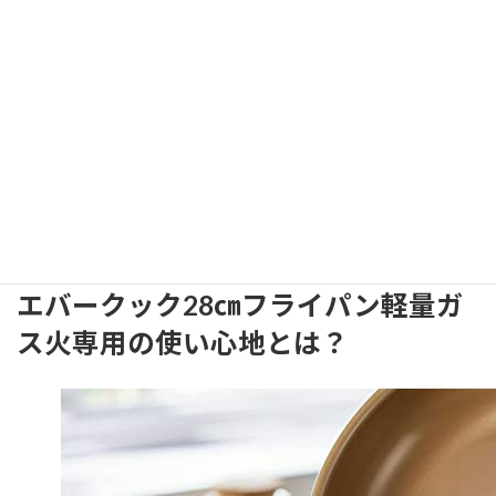
るのが重要です。
500日保証を活用し、過度な高温を控えて正しい使い方で長く使用
しましょう。
詳細・購入はこちら
エバークック フライパン 28㎝ ガス火専用 軽量の完全レ
ビュー
Amazonで見る
↗
エバークック28㎝フライパン軽量ガ
ス火専用の使い心地とは？