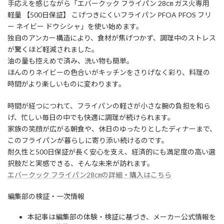
手応えを感じながら「エバークック フライパン 28㎝ ガス火専用
軽量 【500日保証】 こげつきにくいフライパン PFOA PFOS フリ
ー ネイビー ドウシシャ」を使い始めます。
独自のアンカー構造により、食材が焦げつかず、調理中のストレス
が驚くほど軽減されました。
油の量も控えめで済み、洗い物も簡単。
ほんのりネイビーの色合いがキッチンをさりげなく彩り、料理の
時間がより楽しいものに変わります。
時間が経つにつれて、フライパンの軽さが小さな腕の負担を和ら
げ、忙しい毎日の中でも快適に調理が続けられます。
家族の笑顔が広がる朝食や、休日のゆったりとしたディナーまで、
このフライパンが暮らしに寄り添い続けるのです。
耐久性と500日保証が長く安心を支え、経済的にも満足度の高い選
択肢だと実感できる、そんな未来が訪れます。
エバークック フライパン28㎝の詳細・購入はこちら
編集部の検証・一次情報
本記事は編集部の体験・検証に基づき、メーカー公式情報を