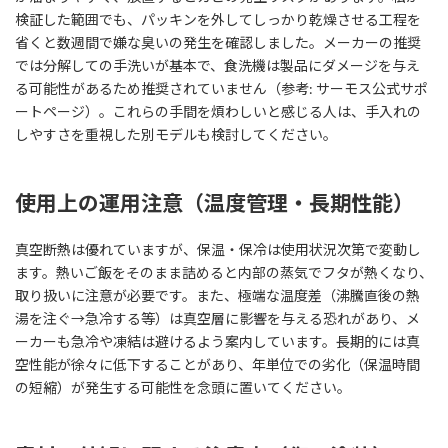
検証した範囲でも、パッキンを外してしっかり乾燥させる工程を
省くと数週間で嫌な臭いの発生を確認しました。メーカーの推奨
では分解しての手洗いが基本で、食洗機は製品にダメージを与え
る可能性があるため推奨されていません（参考: サーモス公式サポ
ートページ）。これらの手間を煩わしいと感じる人は、手入れの
しやすさを重視した別モデルも検討してください。
使用上の運用注意（温度管理・長期性能）
真空断熱は優れていますが、保温・保冷は使用状況次第で変動し
ます。熱いご飯をそのまま詰めると内部の蒸気でフタが熱くなり、
取り扱いに注意が必要です。また、極端な温度差（沸騰直後の熱
湯を注ぐ→急冷する等）は真空層に影響を与える恐れがあり、メ
ーカーも急冷や凍結は避けるよう案内しています。長期的には真
空性能が徐々に低下することがあり、年単位での劣化（保温時間
の短縮）が発生する可能性を念頭に置いてください。