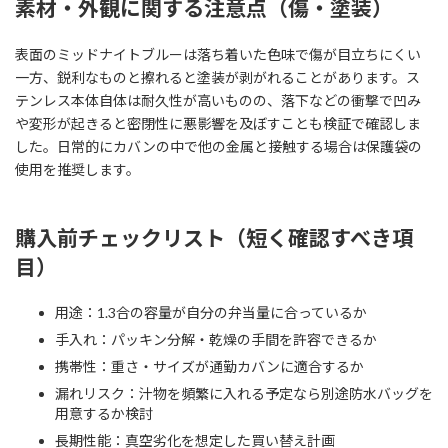
素材・外観に関する注意点（傷・塗装）
表面のミッドナイトブルーは落ち着いた色味で傷が目立ちにくい
一方、鋭利なものと擦れると塗装が剥がれることがあります。ス
テンレス本体自体は耐久性が高いものの、落下などの衝撃で凹み
や変形が起きると密閉性に悪影響を及ぼすことも検証で確認しま
した。日常的にカバンの中で他の金属と接触する場合は保護袋の
使用を推奨します。
購入前チェックリスト（短く確認すべき項
目）
用途：1.3合の容量が自分の弁当量に合っているか
手入れ：パッキン分解・乾燥の手間を許容できるか
携帯性：重さ・サイズが通勤カバンに適合するか
漏れリスク：汁物を頻繁に入れる予定なら別途防水バッグを
用意するか検討
長期性能：真空劣化を想定した買い替え計画