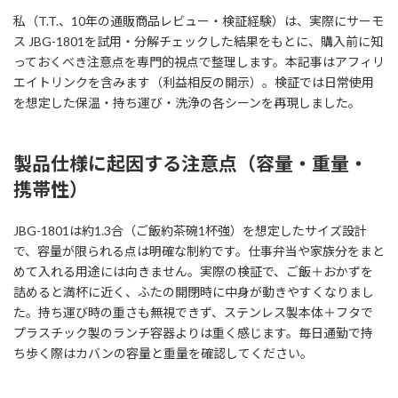
私（T.T.、10年の通販商品レビュー・検証経験）は、実際にサーモ
ス JBG-1801を試用・分解チェックした結果をもとに、購入前に知
っておくべき注意点を専門的視点で整理します。本記事はアフィリ
エイトリンクを含みます（利益相反の開示）。検証では日常使用
を想定した保温・持ち運び・洗浄の各シーンを再現しました。
製品仕様に起因する注意点（容量・重量・
携帯性）
JBG-1801は約1.3合（ご飯約茶碗1杯強）を想定したサイズ設計
で、容量が限られる点は明確な制約です。仕事弁当や家族分をまと
めて入れる用途には向きません。実際の検証で、ご飯＋おかずを
詰めると満杯に近く、ふたの開閉時に中身が動きやすくなりまし
た。持ち運び時の重さも無視できず、ステンレス製本体＋フタで
プラスチック製のランチ容器よりは重く感じます。毎日通勤で持
ち歩く際はカバンの容量と重量を確認してください。