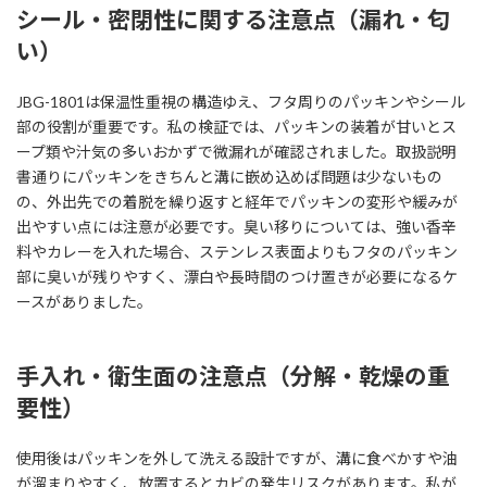
シール・密閉性に関する注意点（漏れ・匂
い）
JBG-1801は保温性重視の構造ゆえ、フタ周りのパッキンやシール
部の役割が重要です。私の検証では、パッキンの装着が甘いとス
ープ類や汁気の多いおかずで微漏れが確認されました。取扱説明
書通りにパッキンをきちんと溝に嵌め込めば問題は少ないもの
の、外出先での着脱を繰り返すと経年でパッキンの変形や緩みが
出やすい点には注意が必要です。臭い移りについては、強い香辛
料やカレーを入れた場合、ステンレス表面よりもフタのパッキン
部に臭いが残りやすく、漂白や長時間のつけ置きが必要になるケ
ースがありました。
手入れ・衛生面の注意点（分解・乾燥の重
要性）
使用後はパッキンを外して洗える設計ですが、溝に食べかすや油
が溜まりやすく、放置するとカビの発生リスクがあります。私が