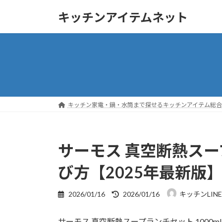
コ
ナ
キッチンアイテムネット
ン
ビ
テ
ゲ
ン
ー
ツ
シ
へ
ョ
ス
ン
キ
に
ッ
移
キッチン家電・鍋・水筒まで探せるキッチンアイテム総合ガ
プ
動
サーモス 真空断熱スー
び方【2025年最新版
最
2026/01/16
2026/01/16
キッチンLIN
終
更
サーモス 真空断熱スープランチセット 1000
新