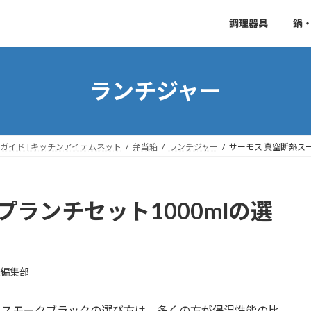
調理器具
鍋
ランチジャー
イド | キッチンアイテムネット
弁当箱
ランチジャー
サーモス 真空断熱スー
プランチセット1000mlの選
】
E編集部
ml スモークブラックの選び方は、多くの方が保温性能の比