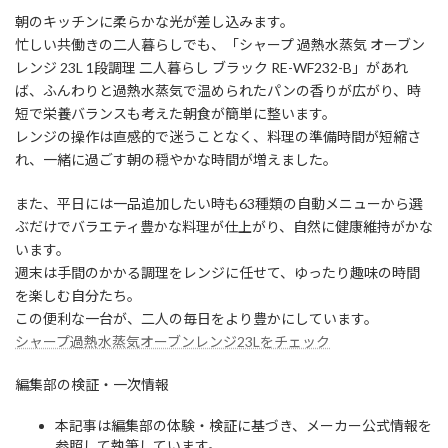
朝のキッチンに柔らかな光が差し込みます。
忙しい共働きの二人暮らしでも、「シャープ 過熱水蒸気 オーブン
レンジ 23L 1段調理 二人暮らし ブラック RE-WF232-B」があれ
ば、ふんわりと過熱水蒸気で温められたパンの香りが広がり、時
短で栄養バランスも考えた朝食が簡単に整います。
レンジの操作は直感的で迷うことなく、料理の準備時間が短縮さ
れ、一緒に過ごす朝の穏やかな時間が増えました。
また、平日には一品追加したい時も63種類の自動メニューから選
ぶだけでバラエティ豊かな料理が仕上がり、自然に健康維持がかな
います。
週末は手間のかかる調理をレンジに任せて、ゆったり趣味の時間
を楽しむ自分たち。
この便利な一台が、二人の毎日をより豊かにしています。
シャープ過熱水蒸気オーブンレンジ23Lをチェック
編集部の検証・一次情報
本記事は編集部の体験・検証に基づき、メーカー公式情報を
参照して執筆しています。