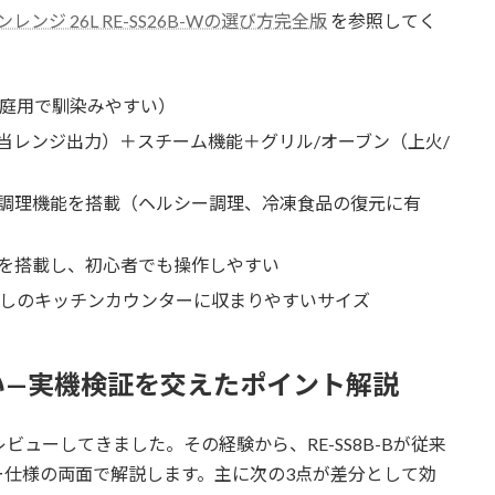
ンジ 26L RE-SS26B-Wの選び方完全版
を参照してく
家庭用で馴染みやすい）
相当レンジ出力）＋スチーム機能＋グリル/オーブン（上火/
調理機能を搭載（ヘルシー調理、冷凍食品の復元に有
を搭載し、初心者でも操作しやすい
らしのキッチンカウンターに収まりやすいサイズ
い—実機検証を交えたポイント解説
ビューしてきました。その経験から、RE-SS8B-Bが従来
ー仕様の両面で解説します。主に次の3点が差分として効