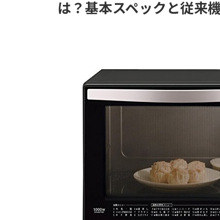
は？基本スペックと従来
時
: