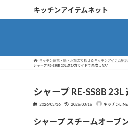
コ
ナ
キッチンアイテムネット
ン
ビ
テ
ゲ
ン
ー
ツ
シ
へ
ョ
ス
ン
キ
に
ッ
移
キッチン家電・鍋・水筒まで探せるキッチンアイテム総合ガ
プ
動
シャープ RE-SS8B 23L 選び方ガイドで失敗しない
シャープ RE-SS8B 
最
2026/03/16
2026/03/16
キッチンLIN
終
更
シャープ スチームオーブンレン
新
日