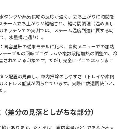
水タンクや蒸気供給の反応が遅く、立ち上がりに時間を
-Bはスチーム立ち上がりが短縮され、短時間調理（温め直し
のキッチンでの実測では、スチーム温度到達に要する時
0℃、水量規定通り）。
：同容量帯の従来モデルに比べ、自動メニューでの加熱
ンテーブルの回転プログラムや複数段階加熱の調整で、冷
善されている印象です。ただし完全にゼロではありませ
タン配置の見直し、庫内掃除のしやすさ（トレイや庫内
のストレス低減が図られています。実際に数週間使うと、
た。
点（差分の見落としがちな部分）
協もあります。たとえば、庫内容量が23Lであるため大