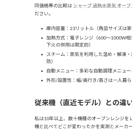
同価格帯の比較は
シャープ 過熱水蒸気 オーブンレ
ださい。
庫内容量：23リットル（角皿サイズは
加熱方式：電子レンジ（600～1000W
下火の併用は限定的）
スチーム：蒸気を利用した温め・解凍・
効）
自動メニュー：多彩な自動調理メニュー
外形/設置性：幅/奥行き/高さは一人暮
従来機（直近モデル）との違
私は10年以上、数十機種のオーブンレンジをレ
機と比べてどこが変わったかを実測とメーカ