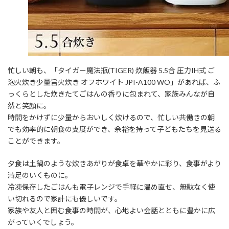
忙しい朝も、「タイガー魔法瓶(TIGER) 炊飯器 5.5合 圧力IH式 ご
泡火炊き少量旨火炊き オフホワイト JPI-A100 WO」があれば、ふ
っくらとした炊きたてごはんの香りに包まれて、家族みんなが自
然と笑顔に。
時間をかけずに少量からおいしく炊けるので、忙しい共働きの朝
でも効率的に朝食の支度ができ、余裕を持って子どもたちを見送る
ことができます。
夕食は土鍋のような炊きあがりが食卓を華やかに彩り、食事がより
満足のいくものに。
冷凍保存したごはんも電子レンジで手軽に温め直せ、無駄なく使
い切れるので家計にも優しいです。
家族や友人と囲む食事の時間が、心地よい会話とともに豊かに広
がっていくでしょう。