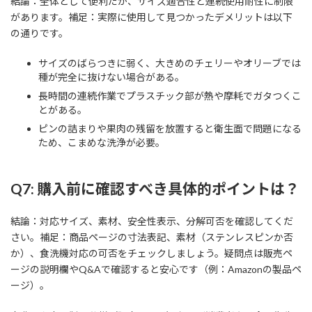
結論：全体として便利だが、サイズ適合性と連続使用耐性に制限
があります。補足：実際に使用して見つかったデメリットは以下
の通りです。
サイズのばらつきに弱く、大きめのチェリーやオリーブでは
種が完全に抜けない場合がある。
長時間の連続作業でプラスチック部が熱や摩耗でガタつくこ
とがある。
ピンの詰まりや果肉の残留を放置すると衛生面で問題になる
ため、こまめな洗浄が必要。
Q7: 購入前に確認すべき具体的ポイントは？
結論：対応サイズ、素材、安全性表示、分解可否を確認してくだ
さい。補足：商品ページの寸法表記、素材（ステンレスピンか否
か）、食洗機対応の可否をチェックしましょう。疑問点は販売ペ
ージの説明欄やQ&Aで確認すると安心です（例：Amazonの製品ペ
ージ）。