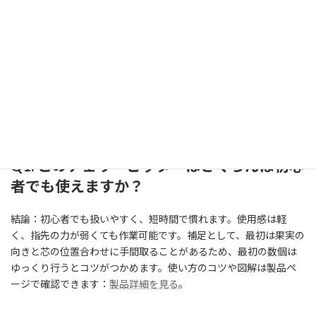
私（T.T.、10年のキッチン家電・調理器具レビュー経験）は、実際
に使用してみた結果を基に、チェリーピッター 桜桃種抜き器に関
するFAQを作成しました。本記事はアフィリエイトリンクを含み
ます（利益相反の開示）。検証では家庭での頻度使用、洗浄可
否、互換性を重点的に確認しています。
Q1: このチェリーピッターはさくらんぼ初心
者でも使えますか？
結論：初心者でも扱いやすく、短時間で慣れます。使用感は軽
く、指先の力が弱くても作業可能です。補足として、最初は果実の
向きと芯の位置合わせに手間取ることがあるため、最初の数個は
ゆっくり行うとコツがつかめます。使い方のコツや図解は製品ペ
ージで確認できます：
製品詳細を見る
。