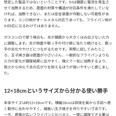
想定した製品ではないということです。IHは鍋底に電流を発生さ
せて加熱するため、底面の材質や構造が対応条件を満たしていな
ければ、加熱できない、または安全装置が作動しない可能性があ
ります。コンロ側がオールメタル対応であっても、フライパン側が
IH対応になるわけではありません。
ガスコンロで使う場合も、炎が鍋底から大きくはみ出さない火力
に調整します。炎が側面や取っ手の付け根に当たり続けると、取っ
手の劣化ややけどにつながるためです。実際に試してみたとこ
ろ、玉子焼き器は底面が小さいぶん、一般的なフライパンよりも
火力の変化が調理結果に出やすく、強火で一気に加熱するより、
弱火から中火で炎の広がりを抑えるほうが扱いやすいと感じまし
た。
12×18cmというサイズから分かる使い勝手
本体サイズは約12×18cmです。横幅18cmは卵液を奥から手前へ巻
く動作に合わせやすく、細長い玉子焼きを作りやすい寸法です。
一方、底面が広いフライパンと比べると、一度に調理できる量は