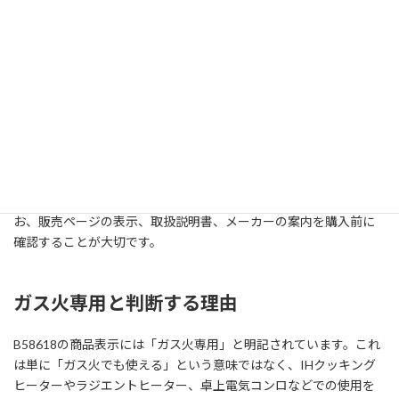
私（T.T.、通販商品レビュー・検証歴10年）は、実際に使用してみ
た結果と商品仕様を照合しながら、玉子焼き器の熱源表示や安全
面を確認しています。本記事はアフィリエイトリンクを含みます。
ティファール ハニーゴールド エッグロースター B58618について
先に結論を述べると、ガスコンロで玉子焼きを作る目的なら検討
しやすい一方、IH対応を前提にしている家庭には適しません。な
お、販売ページの表示、取扱説明書、メーカーの案内を購入前に
確認することが大切です。
ガス火専用と判断する理由
B58618の商品表示には「ガス火専用」と明記されています。これ
は単に「ガス火でも使える」という意味ではなく、IHクッキング
ヒーターやラジエントヒーター、卓上電気コンロなどでの使用を