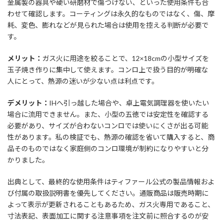
金属製の器具や硬い研磨材で傷つけない、といった使用条件も合
わせて確認します。コーティングは永久的なものではなく、傷、摩
耗、変色、膨れなどが見られた場合は使用を控える判断が必要で
す。
メリット：
ガス火に用途を絞ることで、12×18cmの小型サイズを
玉子焼き作りに集中して使えます。コンロ上で扱う目的が明確な
人にとって、熱源の迷いが少ない点は利点です。
デメリット：
IHへ引っ越した場合や、卓上電気調理器を使いたい
場合に流用できません。また、小型の五徳では安定性を確認する
必要があり、サイズが合わないコンロでは使いにくさが出る可能
性があります。私の検証でも、熱源の確認を省いて購入すると、商
品そのものではなく家庭側のコンロ環境が制約になりやすいと分
かりました。
出典として、最終的な使用条件はティファール公式の製品情報およ
び付属の取扱説明書を優先してください。通販商品は販売時期に
よって表示が更新されることもあるため、ガス火専用であること、
寸法表記、表面加工に関する注意事項を注文前に照合するのが安