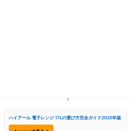
ダイヤル操作で
手軽にすぐ
やす
で多彩だが
直感的に使える
使いたい人
さ
慣れが必要
デザ
狭いキッチ
イ
幅44cmのコンパ
幅約48cmで
ンに置きた
ン・
クト設計、白色
やや大きい
い一人暮ら
サイ
で清潔感あり
し
ズ
サポ
1年保証あり、国
安心して長
ー
同様に1年保
内サポート利用
く使いたい
ト・
証
可能
人
保証
★★★★
★★★★☆ コ
簡単操作重
総合
多機能で料
スパ重視なら非
視のユーザ
評価
理好きに向
常に優秀
ーに最適
く
ハイアール 電子レンジ 17Lの選び方完全ガイド2025年版