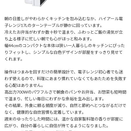
朝の日差しがやわらかくキッチンを包み込むなか、ハイアール電
子レンジ17Lのターンテーブルが静かに回っています。
冷えたお弁当がわずか数十秒で温まり、ふわっとご飯の湯気が立
ち上る様子に忙しい朝でも心がほっと和みます。
幅44cmのコンパクトな本体は狭い一人暮らしのキッチンにぴった
りフィットし、シンプルな白色デザインが部屋をすっきり見せて
くれます。
操作はつまみを回すだけの簡単設計で、電子レンジ初心者でも迷
わず使えるので、料理にあまり慣れていなくてもあたためを失敗す
る心配はありません。
高出力700Wのパワフルさで朝食のパンやお弁当、お惣菜も短時間
で温まり、忙しい毎日にわずかな余裕を生み出します。
その結果、外食に頼る頻度が減り、自然と節約へとつながるだけで
なく、健康的な自炊習慣も定着しています。
週末のゆったりした時間には、温かな自家製料理の香りが部屋に
広がり、自分の暮らしに自信が持てるようになりました。