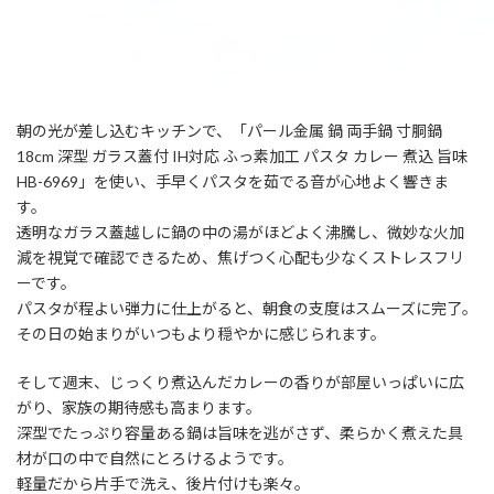
朝の光が差し込むキッチンで、「パール金属 鍋 両手鍋 寸胴鍋
18cm 深型 ガラス蓋付 IH対応 ふっ素加工 パスタ カレー 煮込 旨味
HB-6969」を使い、手早くパスタを茹でる音が心地よく響きま
す。
透明なガラス蓋越しに鍋の中の湯がほどよく沸騰し、微妙な火加
減を視覚で確認できるため、焦げつく心配も少なくストレスフリ
ーです。
パスタが程よい弾力に仕上がると、朝食の支度はスムーズに完了。
その日の始まりがいつもより穏やかに感じられます。
そして週末、じっくり煮込んだカレーの香りが部屋いっぱいに広
がり、家族の期待感も高まります。
深型でたっぷり容量ある鍋は旨味を逃がさず、柔らかく煮えた具
材が口の中で自然にとろけるようです。
軽量だから片手で洗え、後片付けも楽々。