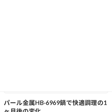
ラ
ン
総合
★★★★☆（4.5/5）
★★★★☆（4.0/5）
ス
評価
価格対性能比が高い
耐久性重視の評価
を
重
視
す
る
方
に
最
適
パール金属 両手鍋 寸胴鍋 18cmの選び方5つのポイント
Amazonで見る
↗
パール金属HB-6969鍋で快適調理の1
ヶ月後の変化