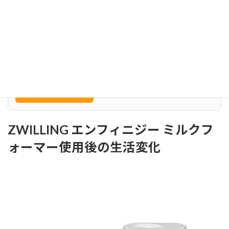
い
方
ミルクフォーマー選び方完全版｜ZWILLINGエンフィニジ
ー徹底比較と実用レビュー
Amazonで見る
↗
ZWILLING エンフィニジー ミルクフ
ォーマー使用後の生活変化