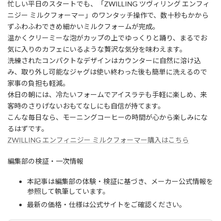
忙しい平日のスタートでも、「ZWILLING ツヴィリング エンフィ
ニジー ミルクフォーマー」のワンタッチ操作で、数十秒もかから
ずふわふわできめ細かいミルクフォームが完成。
温かくクリーミーな泡がカップの上でゆっくりと踊り、まるでお
気に入りのカフェにいるような贅沢な気分を味わえます。
洗練されたコンパクトなデザインはカウンターに自然に溶け込
み、取り外し可能なジャグは使い終わった後も簡単に洗えるので
家事の負担も軽減。
休日の朝には、冷たいフォームでアイスラテも手軽に楽しめ、来
客時のさりげないおもてなしにも自信が持てます。
こんな毎日なら、モーニングコーヒーの時間が心から楽しみにな
るはずです。
ZWILLING エンフィニジー ミルクフォーマー購入はこちら
編集部の検証・一次情報
本記事は編集部の体験・検証に基づき、メーカー公式情報を
参照して執筆しています。
最新の価格・仕様は公式サイトをご確認ください。