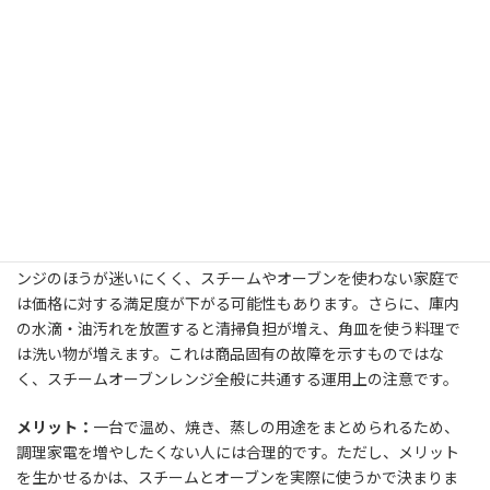
の電気料金によって変わります。「高火力だから必ず短時間・省エ
ネ」とは言い切れないため、電気代を重視する人は、東芝公式の
仕様表や取扱説明書で定格消費電力を確認してください。電源タ
ップや延長コードの使用も、発熱や容量超過を避けるため、メー
カーの注意事項に従う必要があります。
購入前に把握しておきたいデメリット
デメリット：
多機能ゆえに、操作やメニューを覚えるまで時間が
かかることがあります。温めだけならボタン数の少ない単機能レ
ンジのほうが迷いにくく、スチームやオーブンを使わない家庭で
は価格に対する満足度が下がる可能性もあります。さらに、庫内
の水滴・油汚れを放置すると清掃負担が増え、角皿を使う料理で
は洗い物が増えます。これは商品固有の故障を示すものではな
く、スチームオーブンレンジ全般に共通する運用上の注意です。
メリット：
一台で温め、焼き、蒸しの用途をまとめられるため、
調理家電を増やしたくない人には合理的です。ただし、メリット
を生かせるかは、スチームとオーブンを実際に使うかで決まりま