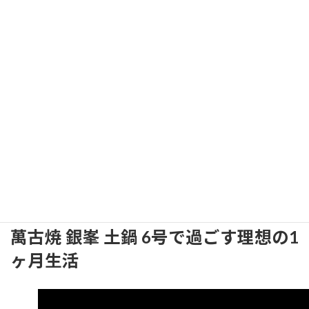
急激な温度変化で割れを防ぎ、柔らかいスポンジで優しく洗うの
が基本です。
焦げ付きはぬるま湯でふやかしてから取り除きましょう。
萬古焼
銀峯 土鍋 選び方
で重視すべきは、このお手入れのしやすさと耐久
性です。
適切なメンテナンスで長期間使え、料理の風味を保てます。
萬古焼 銀峯 土鍋の詳細・購入はこちら
萬古焼 銀峯 土鍋 選び方と口コミ徹底比較2025年版
Amazonで見る
↗
萬古焼 銀峯 土鍋 6号で過ごす理想の1
ヶ月生活