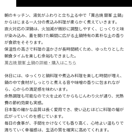
朝のキッチン、湯気がふわりと立ち上る中で「萬古焼 銀峯 土鍋」
からはじまる一人分の煮込み料理が柔らかく煮えていきます。
直火対応の深鍋は、火加減が微妙に調整しやすく、じっくりと味
が染み込み、蓋を開けた瞬間に広がる土鍋特有の素朴な土の香り
が食欲をそそります。
保温性の高さで料理の温かさが長時間続くため、ゆったりとした
朝食タイムを楽しむ余裕もできました。
萬古焼 銀峯 土鍋の詳細・購入はこちら
休日には、ゆっくりと鍋料理や煮込み料理を楽しむ時間が増え、
鍋の中で食材がしっとりと煮える音や味噌の香りに包まれなが
ら、心からの満足感を味わいます。
余熱調理も可能なので火を止めてからもじんわり火が通り、光熱
費の節約効果も実感。
日本製の確かな品質は長く愛用でき、使い込むほどに料理の幅が
広がっていくのを感じています。
毎日の食事が、手間をかけなくても香り高く、心地よい温もりで
満ちていく幸福感は、生活の質を確実に高めてくれます。