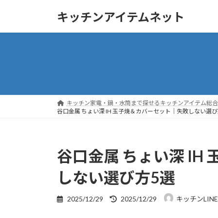
コ
ナ
キッチンアイテムネット
ン
ビ
テ
ゲ
ン
ー
ツ
シ
へ
ョ
ス
ン
キ
に
ッ
移
キッチン家電・鍋・水筒まで探せるキッチンアイテム総合ガ
プ
動
谷口金属 ちょい深 IH 玉子焼＆カバーセット｜失敗しない選び
谷口金属 ちょい深 I
しない選び方5選
最
2025/12/29
2025/12/29
キッチンLIN
終
更