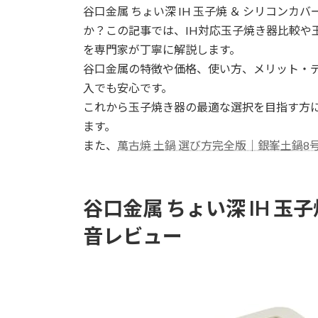
谷口金属 ちょい深 IH 玉子焼 ＆ シリコンカバ
新
日
か？この記事では、IH対応玉子焼き器比較や
時
を専門家が丁寧に解説します。
:
谷口金属の特徴や価格、使い方、メリット・デ
入でも安心です。
これから玉子焼き器の最適な選択を目指す方
ます。
また、
萬古焼 土鍋 選び方完全版｜銀峯土鍋8
谷口金属 ちょい深 IH 
音レビュー