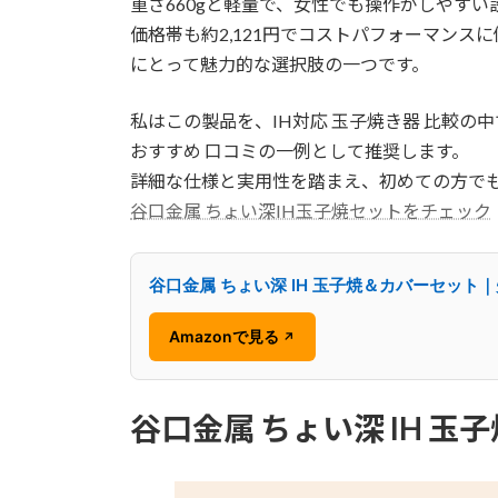
重さ660gと軽量で、女性でも操作がしやすい
価格帯も約2,121円でコストパフォーマンス
にとって魅力的な選択肢の一つです。
私はこの製品を、IH対応 玉子焼き器 比較
おすすめ 口コミの一例として推奨します。
詳細な仕様と実用性を踏まえ、初めての方で
谷口金属 ちょい深IH玉子焼セットをチェック
谷口金属 ちょい深 IH 玉子焼＆カバーセット
Amazonで見る
↗
谷口金属 ちょい深 IH 