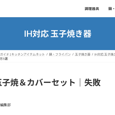
調理器具
鍋
IH対応 玉子焼き器
イド | キッチンアイテムネット
鍋・フライパン
玉子焼き器
IH対応 玉子焼
方5選
H 玉子焼＆カバーセット｜失敗
E編集部