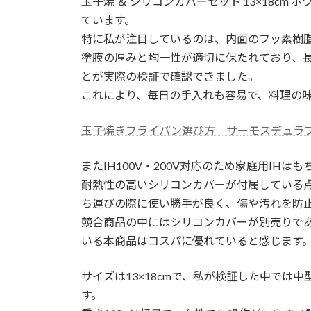
玉子焼 ＆ シリコンカバーセット 13×18c
ています。
特に私が注目しているのは、内面のフッ素樹
塗膜の厚みと均一性が適切に保たれており、
とが実際の検証で確認できました。
これにより、毎日の手入れも容易で、料理の
玉子焼きフライパン選び方｜サーモスデュラブ
またIH100V・200V対応のため家庭用I
耐熱性の高いシリコンカバーが付属している
ち運びの際に使い勝手が良く、傷や汚れを防
競合商品の中にはシリコンカバーが別売りで
いる本商品はコスパに優れていると感じます
サイズは13×18cmで、私が検証した中では
す。