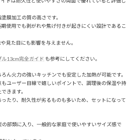
m ホワイトは耐久性と使いやすさの両面で優れていると評価し
脂塗膜加工の質の高さです。
長期使用でも剥がれや焦げ付きが起きにくい設計であるこ
味や見た目にも影響を与えません。
ル13cm完全ガイド
も参考にしてください。
Hはもちろん火力の強いキッチンでも安定した加熱が可能です。
点もユーザー目線で嬉しいポイントで、調理後の保温や持
止できます。
あったり、耐久性が劣るものも多いため、セットになって
。
中型の部類に入り、一般的な家庭で使いやすいサイズ感で