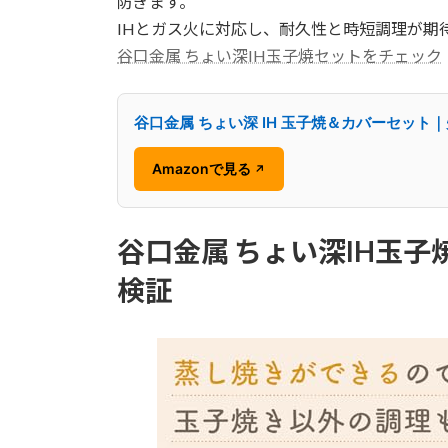
防ぎます。
IHとガス火に対応し、耐久性と時短調理が期
谷口金属 ちょい深IH玉子焼セットをチェック
谷口金属 ちょい深 IH 玉子焼＆カバーセット
Amazonで見る
↗
谷口金属 ちょい深IH玉
検証