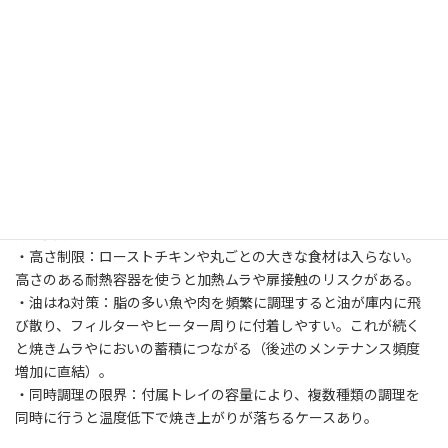
高さ・奥行きに余裕が不足する場合がある。
・背面放熱スペース：壁との隙間が狭いと周囲が過熱しやすく、説
明書記載の放熱クリアランスを必ず確保する必要がある。
・重量は女性でも持ち運べる範囲だが、開閉や掃除の際に移動す
る頻度が多いなら据え置きの検討を推奨します。
調理制限とメニュー汎用性の注意
経験上、以下の調理制限が目立ちます。特に料理の幅を重視する
方は要確認です。
・高さ制限：ローストチキンや丸ごとの大きな食材は入らない。
高さのある耐熱容器を使うと加熱ムラや扉接触のリスクがある。
・油はね対策：脂の多い魚や肉を頻繁に調理すると油が庫内に飛
び散り、フィルターやヒーター周りに付着しやすい。これが続く
と焼きムラやにおいの蓄積につながる（後述のメンテナンス頻度
増加に直結）。
・同時調理の限界：付属トレイの容量により、複数種類の調理を
同時に行うと温度低下で焼き上がりが落ちるケースあり。