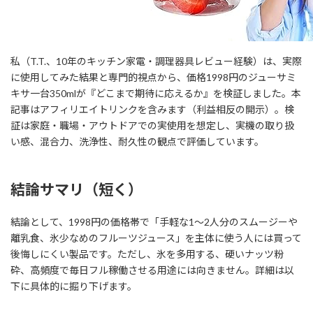
私（T.T.、10年のキッチン家電・調理器具レビュー経験）は、実際
に使用してみた結果と専門的視点から、価格1998円のジューサミ
キサ一台350mlが『どこまで期待に応えるか』を検証しました。本
記事はアフィリエイトリンクを含みます（利益相反の開示）。検
証は家庭・職場・アウトドアでの実使用を想定し、実機の取り扱
い感、混合力、洗浄性、耐久性の観点で評価しています。
結論サマリ（短く）
結論として、1998円の価格帯で「手軽な1〜2人分のスムージーや
離乳食、氷少なめのフルーツジュース」を主体に使う人には買って
後悔しにくい製品です。ただし、氷を多用する、硬いナッツ粉
砕、高頻度で毎日フル稼働させる用途には向きません。詳細は以
下に具体的に掘り下げます。