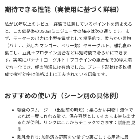
期待できる性能（実使用に基づく詳細）
私が10年以上のレビュー経験で注意しているポイントを踏まえる
と、この価格帯の350mlミニジューサの強みは次の通りです。ま
ず、モーターの出力は小型充電式として標準的で、柔らかい果物
（バナナ、熟したマンゴー、ベリー類）やヨーグルト、離乳食の
裏ごし、豆乳＋プロテイン混合などは短時間で滑らかにできま
す。実際にバナナ＋ヨーグルト＋プロテインの組合せで30秒未満
で均一化でき、朝の時短には有効でした。ブレード形状は多枚構
成で撹拌効率は価格以上に工夫されている印象です。
おすすめの使い方（シーン別の具体例）
朝食のスムージー（出勤前の時短）: 柔らかい果物＋液体で
あれば一度に作れる量で、保存容器としてそのまま持ち出せ
る点が便利。リンクはここからチェックできます：
詳細を見
る
離乳食作り: 加熱済み野菜を少量ずつ裏ごしする用途に最