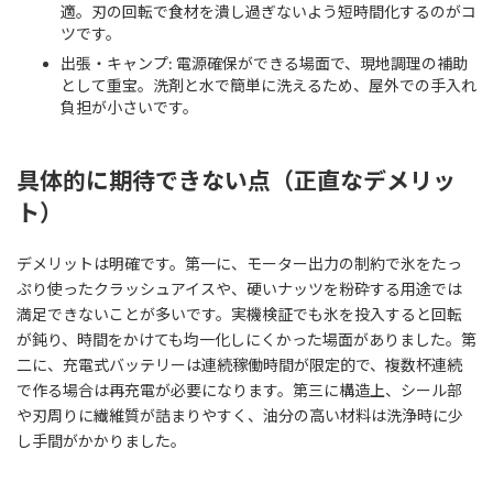
適。刃の回転で食材を潰し過ぎないよう短時間化するのがコ
ツです。
出張・キャンプ: 電源確保ができる場面で、現地調理の補助
として重宝。洗剤と水で簡単に洗えるため、屋外での手入れ
負担が小さいです。
具体的に期待できない点（正直なデメリッ
ト）
デメリットは明確です。第一に、モーター出力の制約で氷をたっ
ぷり使ったクラッシュアイスや、硬いナッツを粉砕する用途では
満足できないことが多いです。実機検証でも氷を投入すると回転
が鈍り、時間をかけても均一化しにくかった場面がありました。第
二に、充電式バッテリーは連続稼働時間が限定的で、複数杯連続
で作る場合は再充電が必要になります。第三に構造上、シール部
や刃周りに繊維質が詰まりやすく、油分の高い材料は洗浄時に少
し手間がかかりました。