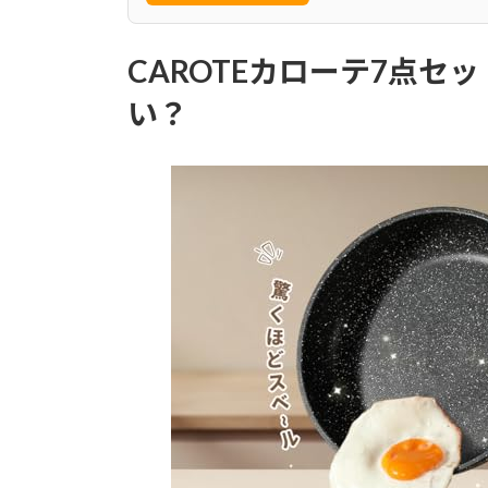
CAROTEカローテ7点セ
い？