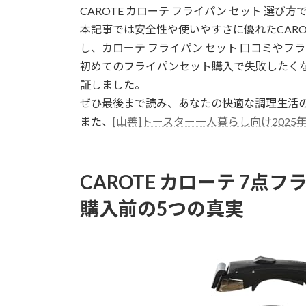
CAROTE カローテ フライパン セット 選
新
日
本記事では安全性や使いやすさに優れたCAR
時
し、カローテ フライパン セット 口コミやフラ
:
初めてのフライパンセット購入で失敗したく
証しました。
ぜひ最後まで読み、あなたの快適な調理生活
また、
[山善]トースター一人暮らし向け2025
CAROTE カローテ 7
購入前の5つの真実