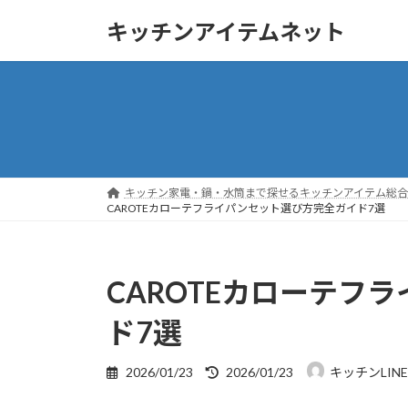
コ
ナ
キッチンアイテムネット
ン
ビ
テ
ゲ
ン
ー
ツ
シ
へ
ョ
ス
ン
キ
に
ッ
移
キッチン家電・鍋・水筒まで探せるキッチンアイテム総合ガ
プ
動
CAROTEカローテフライパンセット選び方完全ガイド7選
CAROTEカローテフ
ド7選
最
2026/01/23
2026/01/23
キッチンLIN
終
更