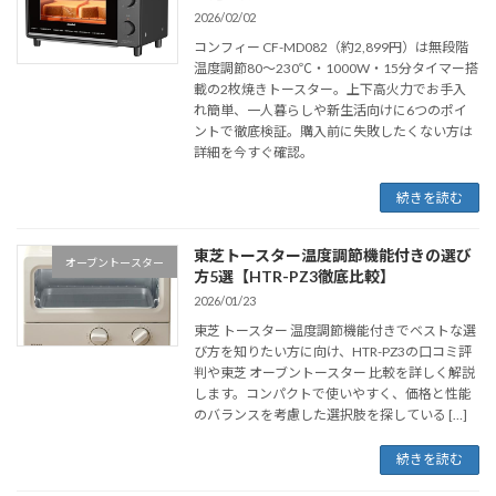
2026/02/02
コンフィー CF-MD082（約2,899円）は無段階
温度調節80〜230℃・1000W・15分タイマー搭
載の2枚焼きトースター。上下高火力でお手入
れ簡単、一人暮らしや新生活向けに6つのポイ
ントで徹底検証。購入前に失敗したくない方は
詳細を今すぐ確認。
続きを読む
東芝トースター温度調節機能付きの選び
オーブントースター
方5選【HTR-PZ3徹底比較】
2026/01/23
東芝 トースター 温度調節機能付きでベストな選
び方を知りたい方に向け、HTR-PZ3の口コミ評
判や東芝 オーブントースター 比較を詳しく解説
します。コンパクトで使いやすく、価格と性能
のバランスを考慮した選択肢を探している […]
続きを読む