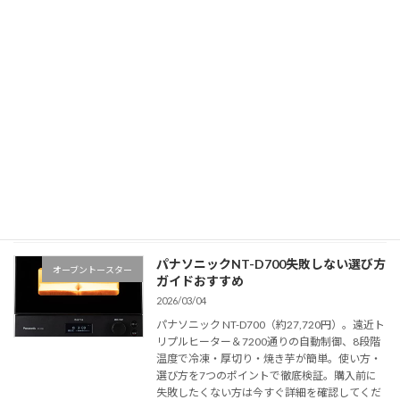
日立 HMO-F200 選び方ガイド 徹底解
オーブントースター
説！
2026/03/05
日立 HMO-F200（約12,800円）を一人暮ら
し・二人暮らし向けに徹底検証。4枚焼き・遠
赤外線＋熱風対流でムラ抑制、ノンフライ・低
温調理も可能。庫内サイズや消費電力の注意点
を含む7つのポイントで失敗しない選び方を解
説。購入前に必読、詳細を今すぐ確認してくだ
さい。
続きを読む
パナソニックNT-D700失敗しない選び方
オーブントースター
ガイドおすすめ
2026/03/04
パナソニック NT-D700（約27,720円）。遠近ト
リプルヒーター＆7200通りの自動制御、8段階
温度で冷凍・厚切り・焼き芋が簡単。使い方・
選び方を7つのポイントで徹底検証。購入前に
失敗したくない方は今すぐ詳細を確認してくだ