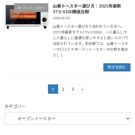
山善トースター選び方｜2025年最新
オーブントースター
YTS-S100徹底比較
2026/01/20
山善トースター選び方で迷われている方へ。
2025年最新モデルYTS-S100は、一人暮らしや
二人暮らしに最適な使いやすさと高いコスパで
注目されています。本記事では、山善トースタ
ーの口コミやオーブントースターの比較を踏ま
え […]
続きを読む
投
1
2
3
»
固
固
固
定
定
定
稿
ペ
ペ
ペ
カテゴリー
ー
ー
ー
の
ジ
ジ
ジ
ペ
ー