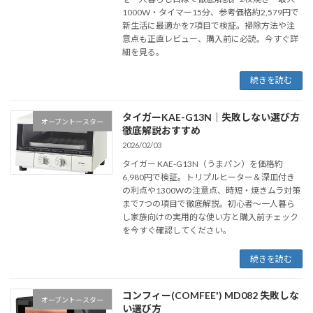
1000W・タイマー15分、参考価格約2,579円で
新生活に最適かを7項目で検証。掃除方法や注
意点も正直レビュー、購入前に必読。今すぐ詳
細を見る。
続きを読む
タイガーKAE-G13N｜失敗しない選び方
オーブントースター
徹底解説おすすめ
2026/02/03
タイガー KAE-G13N（うまパン）を価格約
6,980円で検証。トリプルヒーター＆深皿付き
の利点や1300Wの注意点、時短・焼きムラ対策
まで7つの項目で徹底解説。初心者〜一人暮ら
し家族向けの実用的な使い方と購入前チェック
を今すぐ確認してください。
続きを読む
コンフィー(COMFEE') MD082 失敗しな
オーブントースター
い選び方