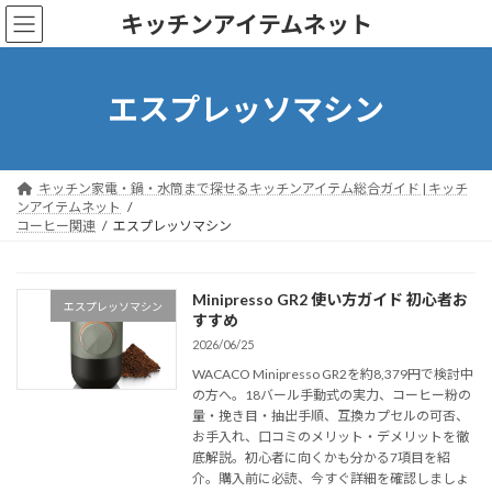
コ
ナ
キッチンアイテムネット
ン
ビ
テ
ゲ
ン
ー
ツ
シ
エスプレッソマシン
へ
ョ
ス
ン
キ
に
ッ
移
キッチン家電・鍋・水筒まで探せるキッチンアイテム総合ガイド | キッチ
プ
動
ンアイテムネット
コーヒー関連
エスプレッソマシン
Minipresso GR2 使い方ガイド 初心者お
エスプレッソマシン
すすめ
2026/06/25
WACACO Minipresso GR2を約8,379円で検討中
の方へ。18バール手動式の実力、コーヒー粉の
量・挽き目・抽出手順、互換カプセルの可否、
お手入れ、口コミのメリット・デメリットを徹
底解説。初心者に向くかも分かる7項目を紹
介。購入前に必読、今すぐ詳細を確認しましょ