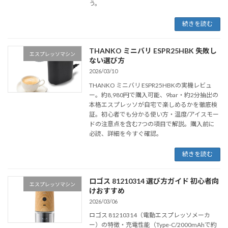
う。
続きを読む
THANKO ミニバリ ESPR25HBK 失敗し
エスプレッソマシン
ない選び方
2026/03/10
THANKO ミニバリ ESPR25HBKの実機レビュ
ー。約8,980円で購入可能、9bar・約2分抽出の
本格エスプレッソが自宅で楽しめるかを徹底検
証。初心者でも分かる使い方・温度/アイスモー
ドの注意点を含む7つの項目で解説。購入前に
必読、詳細を今すぐ確認。
続きを読む
ロゴス 81210314 選び方ガイド 初心者向
エスプレッソマシン
けおすすめ
2026/03/06
ロゴス 81210314（電動エスプレッソメーカ
ー）の特徴・充電性能（Type-C/2000mAhで約