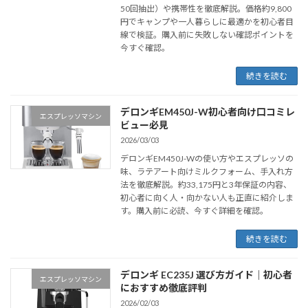
50回抽出）や携帯性を徹底解説。価格約9,800
円でキャンプや一人暮らしに最適かを初心者目
線で検証。購入前に失敗しない確認ポイントを
今すぐ確認。
続きを読む
デロンギEM450J-W初心者向け口コミレ
エスプレッソマシン
ビュー必見
2026/03/03
デロンギEM450J-Wの使い方やエスプレッソの
味、ラテアート向けミルクフォーム、手入れ方
法を徹底解説。約33,175円と3年保証の内容、
初心者に向く人・向かない人も正直に紹介しま
す。購入前に必読、今すぐ詳細を確認。
続きを読む
デロンギ EC235J 選び方ガイド｜初心者
エスプレッソマシン
におすすめ徹底評判
2026/02/03