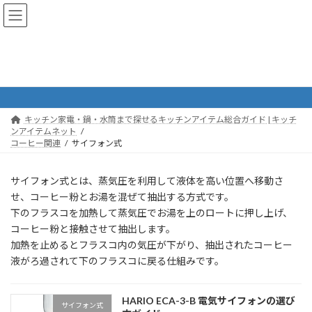
コ
ナ
キッチンアイテムネット
ン
ビ
テ
ゲ
ン
ー
ツ
シ
サイフォン式
へ
ョ
ス
ン
キ
に
ッ
移
キッチン家電・鍋・水筒まで探せるキッチンアイテム総合ガイド | キッチ
プ
動
ンアイテムネット
コーヒー関連
サイフォン式
サイフォン式とは、蒸気圧を利用して液体を高い位置へ移動さ
せ、コーヒー粉とお湯を混ぜて抽出する方式です。
下のフラスコを加熱して蒸気圧でお湯を上のロートに押し上げ、
コーヒー粉と接触させて抽出します。
加熱を止めるとフラスコ内の気圧が下がり、抽出されたコーヒー
液がろ過されて下のフラスコに戻る仕組みです。
HARIO ECA-3-B 電気サイフォンの選び
サイフォン式