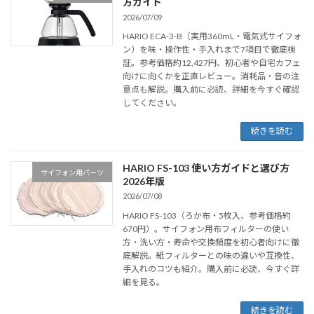
方ガイド
2026/07/09
HARIO ECA-3-B（実用360mL・電気式サイフォ
ン）を味・操作性・手入れまで7項目で徹底検
証。参考価格約12,427円、初心者や自宅カフェ
向けに向くかを正直レビュー。消耗品・音の注
意点も解説。購入前に必読、詳細を今すぐ確認
してください。
続きを読む
HARIO FS-103 使い方ガイドと選び方
サイフォン用パーツ
2026年版
2026/07/08
HARIO FS-103（ろか布・5枚入、参考価格約
670円）。サイフォン用布フィルターの使い
方・洗い方・寿命や交換頻度を初心者向けに徹
底解説。紙フィルターとの味の違いや互換性、
手入れのコツも紹介。購入前に必読、今すぐ詳
細を見る。
続きを読む