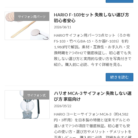
HARIO F-103セット 失敗しない選び方
サイフォン用パーツ
初心者安心
2026/06/11
HARIOサイフォン用パーツ3点セット（ろか布
FS-103・竹べらBA-15・ろか器F-103S）を約
1,980円で解説。素材・互換性・お手入れ・交
換時期を7つのH2で徹底検証し、初心者でも失
敗しない選び方と実用的な使い方を写真付きで
紹介。購入前に必読、今すぐ詳細を見る。
続きを読む
ハリオ MCA-3 サイフォン 失敗しない選
サイフォン式
び方 家庭向け
2026/05/22
HARIO コーヒーサイフォン MCA-3（約4,582
円・3杯用）を日本製の特徴と従来モデルとの
違いまで7つの項目で徹底検証。初心者でも安
心の使い方・選び方やメリット・デメリットを
正直レビュー。購入前に必読、詳細を今すぐ確