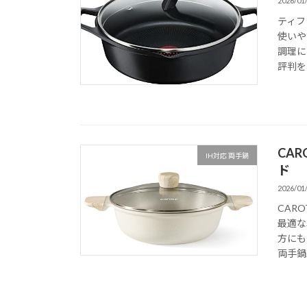
2026/01
ティフ
使いや
調理に
評判をも
CA
IH対応 両手鍋
ド
2026/01
CAR
最適な
方にも
両手鍋2