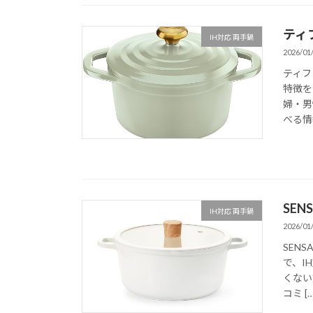
ティ
IH対応 両手鍋
2026/01
ティフ
特徴を
婦・男
べる情
SE
IH対応 両手鍋
2026/01
SEN
で、I
くない
コミ […