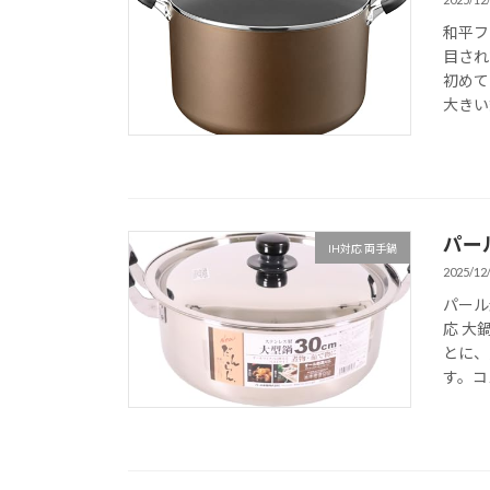
和平フ
目され
初めて
大きい鍋
パー
IH対応 両手鍋
2025/12
パール
応 大
とに、
す。コ