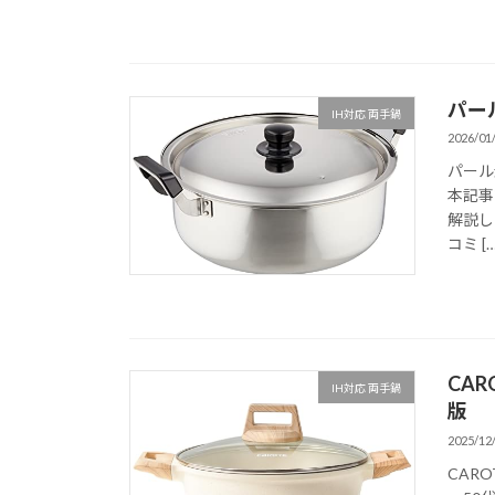
パール
IH対応 両手鍋
2026/01
パール
本記事
解説し
コミ […
CAR
IH対応 両手鍋
版
2025/12
CAR