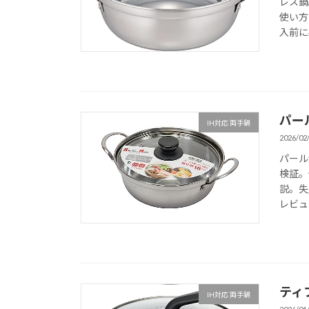
レス鍋
使い方
入前に
パール
IH対応 両手鍋
2026/02
パール
検証。
説。失
レビュ
ティ
IH対応 両手鍋