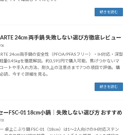
続きを読む
SARTE 24cm 両手鍋 失敗しない選び方徹底レビュー
/06
ARTE 24cm両手鍋の安全性（PFOA/PFASフリー）・IH対応・深型
L・軽量0.45kgを徹底解説。約3,591円で購入可能、焦げつかないマ
コートや手入れ方法、耐久上の注意点まで7つの項目で評価。購
必読、今すぐ詳細を見る。
続きを読む
ーFSC-01 18cm小鍋｜失敗しない選び方 おすすめ
/03
ー 卓上こぶり鍋 FSC-01（18cm）は1〜2人向けのIH対応ステン