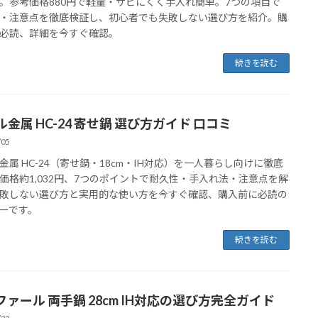
。参考価格880円で軽量・サビにくく手入れ簡単。7つの項目で
・注意点を徹底検証し、初心者でも失敗しない選び方を紹介。購
必読、詳細を今すぐ確認。
続きを読む
金属 HC-24 寄せ鍋 選び方ガイド 口コミ
/05
金属 HC-24（寄せ鍋・18cm・IH対応）を一人暮らし向けに徹底
価格約1,032円、7つのポイントで耐久性・手入れ法・注意点を解
敗しない選び方と実用的な使い方を今すぐ確認、購入前に必読の
ーです。
続きを読む
ファール 両手鍋 28cm IH対応の選び方完全ガイド