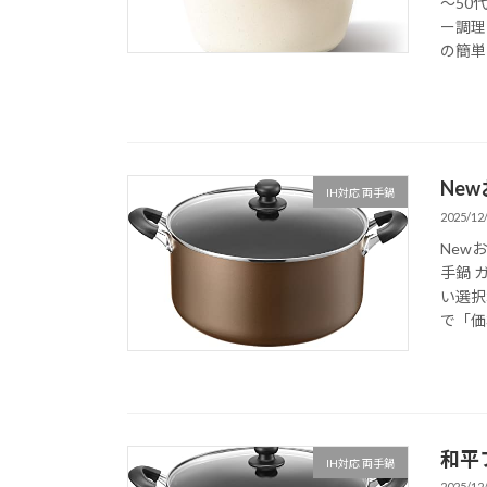
～50
ー調理
の簡単
Ne
IH対応 両手鍋
2025/12
New
手鍋 
い選択
で「価
和平
IH対応 両手鍋
2025/12