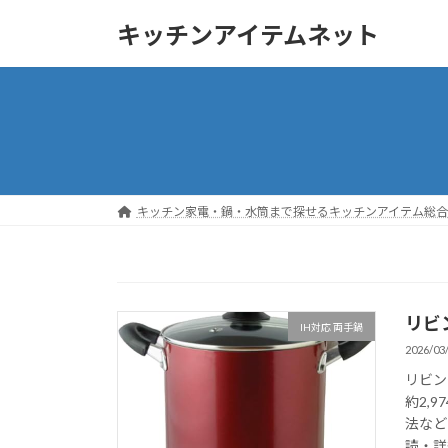
コ
ナ
キッチンアイテムネット
ン
ビ
テ
ゲ
ン
ー
ツ
シ
へ
ョ
ス
ン
キ
に
ッ
移
キッチン家電・鍋・水筒まで探せるキッチンアイテム総合ガ
プ
動
リビ
IH対応 両手鍋
2026/03
リビン
約2,
法など
読・詳