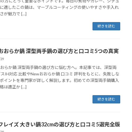
代の方にとって重要なポイントです。毎日の煮物やカレー、シチュ
に適したこの鍋は、マーブルコーティングの使いやすさや手入れ
さが魅力で […]
続きを読む
wおおらか鍋 深型両手鍋の選び方と口コミ5つの真実
/29
おおらか鍋 深型両手鍋の選び方に悩む方へ。本記事では、深型両
ガスIH対応 比較やNewおおらか鍋 口コミ 評判をもとに、失敗しな
ポイントを専門家が詳しく解説します。初めての深型両手鍋購入
格は適正か […]
続きを読む
フレイズ 大きい鍋32cmの選び方と口コミ5選完全版
/29