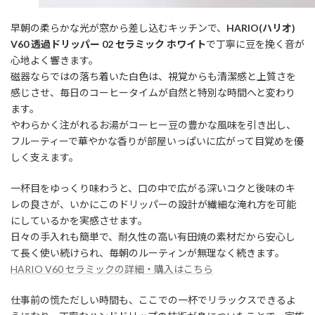
早朝の柔らかな光が窓から差し込むキッチンで、
HARIO(ハリオ)
V60 透過ドリッパー 02 セラミック ホワイト
で丁寧に豆を挽く音が
心地よく響きます。
磁器ならではの落ち着いた白色は、視覚からも清潔感と上質さを
感じさせ、毎日のコーヒータイムが自然と特別な時間へと変わり
ます。
やわらかく注がれるお湯がコーヒー豆の豊かな風味を引き出し、
フルーティーで華やかな香りが部屋いっぱいに広がって目覚めを優
しく支えます。
一杯目をゆっくり味わうと、口の中で広がる深いコクと後味のキ
レの良さが、いかにこのドリッパーの設計が繊細な淹れ方を可能
にしているかを実感させます。
日々の手入れも簡単で、耐久性の高い有田焼の素材だから安心し
て長く使い続けられ、毎朝のルーティンが無理なく続きます。
HARIO V60 セラミックの詳細・購入はこちら
仕事前の慌ただしい時間も、ここでの一杯でリラックスできるよ