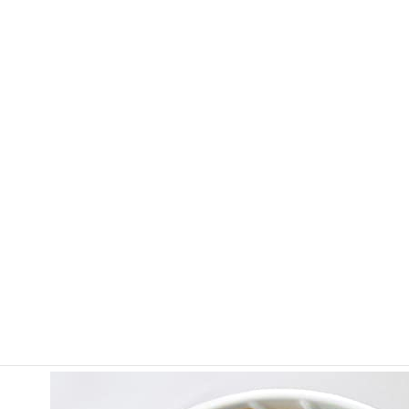
で
幅
広
く
お
す
す
め
HARIO V60 セラミック選び方5つのポイント完全版
Amazonで見る
↗
HARIO V60 透過ドリッパー02で変わ
る理想の1ヶ月生活