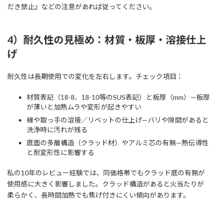
だき禁止』などの注意があれば従ってください。
4）耐久性の見極め：材質・板厚・溶接仕上
げ
耐久性は長期使用での変化を左右します。チェック項目：
材質表記（18-8、18-10等のSUS表記）と板厚（mm）—板厚
が薄いと加熱ムラや変形が起きやすい
縁や取っ手の溶接／リベットの仕上げ—バリや隙間があると
洗浄時に汚れが残る
底面の多層構造（クラッド材）やアルミ芯の有無—熱伝導性
と耐変形性に影響する
私の10年のレビュー経験では、同価格帯でもクラッド底の有無が
使用感に大きく影響しました。クラッド構造があると火当たりが
柔らかく、長時間加熱でも焦げ付きにくい傾向があります。