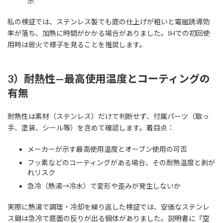
示
私の検証では、ステンレス製でも底の仕上げが粗いと電磁誘導効
率が落ち、加熱に時間がかかる場合がありました。IHでの初回使
用時は弱火で様子を見ることを推奨します。
3）耐熱性—最高使用温度とコーティングの
有無
耐熱性は素材（ステンレス）だけで判断せず、付属パーツ（取っ
手、塗装、シール等）を含めて確認します。着目点：
メーカーが示す最高使用温度とオーブン使用の可否
フッ素などのコーティングがある場合、その耐熱温度と剥が
れリスク
急冷（熱湯→冷水）で変形や歪みが発生しないか
実際に熱湯で調理・冷却を繰り返した検証では、安価なステンレ
ス鍋は急冷で底面の反りが出る個体がありました。説明書に『空