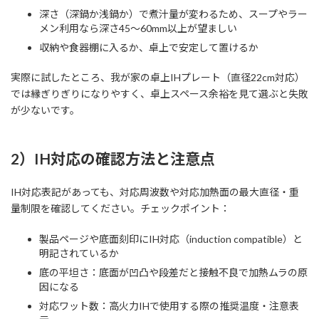
深さ（深鍋か浅鍋か）で煮汁量が変わるため、スープやラー
メン利用なら深さ45〜60mm以上が望ましい
収納や食器棚に入るか、卓上で安定して置けるか
実際に試したところ、我が家の卓上IHプレート（直径22cm対応）
では縁ぎりぎりになりやすく、卓上スペース余裕を見て選ぶと失敗
が少ないです。
2）IH対応の確認方法と注意点
IH対応表記があっても、対応周波数や対応加熱面の最大直径・重
量制限を確認してください。チェックポイント：
製品ページや底面刻印にIH対応（induction compatible）と
明記されているか
底の平坦さ：底面が凹凸や段差だと接触不良で加熱ムラの原
因になる
対応ワット数：高火力IHで使用する際の推奨温度・注意表