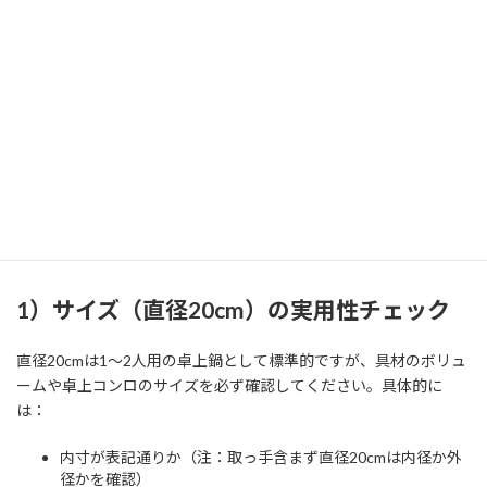
購入前に確認する注意点：サイズ・
IH対応・耐熱性・耐久性のチェック
項目
私（T.T.、10年の通販商品レビュー・検証経験）は、実際に使用し
てみた結果をもとに、購入前に必ず確認してほしい技術的チェッ
ク項目を整理します。本記事はアフィリエイトリンクを含みます
（利益相反の開示）。検証は実使用と素材・加熱仕様の照合を中
心に行いました。
1）サイズ（直径20cm）の実用性チェック
直径20cmは1〜2人用の卓上鍋として標準的ですが、具材のボリュ
ームや卓上コンロのサイズを必ず確認してください。具体的に
は：
内寸が表記通りか（注：取っ手含まず直径20cmは内径か外
径かを確認）