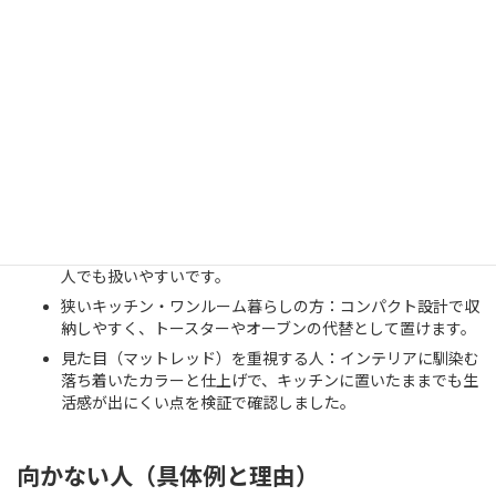
求める人には最適とは言えません。
おすすめな人（具体例）
朝の時短を重視する単身者・共働き夫婦：プレート予熱と調
理が短く、平日朝のルーチンに組み込みやすいです。実際に
私の検証では具材を挟んでから約3〜5分で焼き上がりまし
た。
ホットサンド初心者／子どもと一緒に使いたい家庭：操作が
シンプルで安全ロック機構があるため、機械操作に不慣れな
人でも扱いやすいです。
狭いキッチン・ワンルーム暮らしの方：コンパクト設計で収
納しやすく、トースターやオーブンの代替として置けます。
見た目（マットレッド）を重視する人：インテリアに馴染む
落ち着いたカラーと仕上げで、キッチンに置いたままでも生
活感が出にくい点を検証で確認しました。
向かない人（具体例と理由）