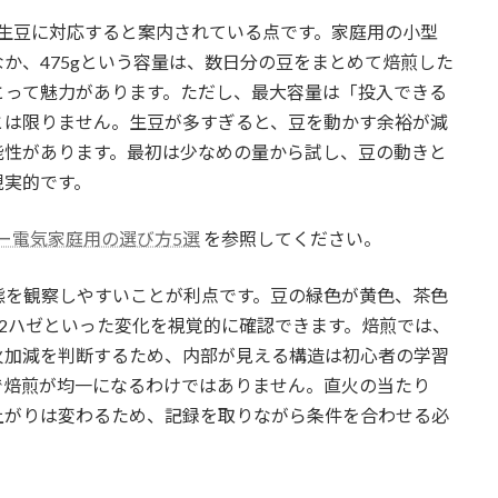
5gの生豆に対応すると案内されている点です。家庭用の小型
か、475gという容量は、数日分の豆をまとめて焙煎した
とって魅力があります。ただし、最大容量は「投入できる
とは限りません。生豆が多すぎると、豆を動かす余裕が減
能性があります。最初は少なめの量から試し、豆の動きと
現実的です。
ター電気家庭用の選び方5選
を参照してください。
態を観察しやすいことが利点です。豆の緑色が黄色、茶色
2ハゼといった変化を視覚的に確認できます。焙煎では、
火加減を判断するため、内部が見える構造は初心者の学習
で焙煎が均一になるわけではありません。直火の当たり
上がりは変わるため、記録を取りながら条件を合わせる必