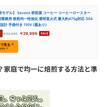
新モデル】 Savorix 焙煎器 コーヒー コーヒーロースター
型業務用 焙煎均一性強化 透明直火式 最大約475g対応 304
計 手袋付き 110V (蓋あり)
F
￥29,999
￥32,599
SALE
nで見る
↗
999
↗
方は？家庭で均一に焙煎する方法と準