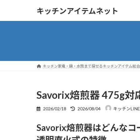
コ
ナ
キッチンアイテムネット
ン
ビ
テ
ゲ
ン
ー
ツ
シ
へ
ョ
ス
ン
キ
に
ッ
移
キッチン家電・鍋・水筒まで探せるキッチンアイテム総合ガ
プ
動
Savorix焙煎器 47
最
2026/02/18
2026/08/04
キッチンLIN
終
更
Savorix焙煎器はどんな
新
日
透明直火式の特徴
時