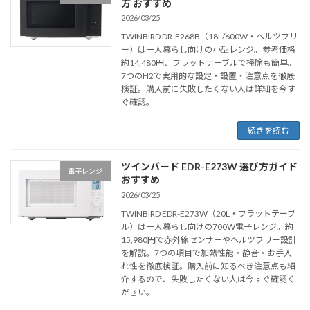
方 おすすめ
2026/03/25
TWINBIRD DR-E268B（18L/600W・ヘルツフリ
ー）は一人暮らし向けの小型レンジ。参考価格
約14,480円、フラットテーブルで掃除も簡単。
7つのH2で実用的な設定・設置・注意点を徹底
検証。購入前に失敗したくない人は詳細を今す
ぐ確認。
続きを読む
ツインバード EDR-E273W 選び方ガイド
電子レンジ
おすすめ
2026/03/25
TWINBIRD EDR-E273W（20L・フラットテーブ
ル）は一人暮らし向けの700W電子レンジ。約
15,980円で赤外線センサーやヘルツフリー設計
を解説。7つの項目で加熱性能・静音・お手入
れ性を徹底検証。購入前に知るべき注意点も紹
介するので、失敗したくない人は今すぐ確認く
ださい。