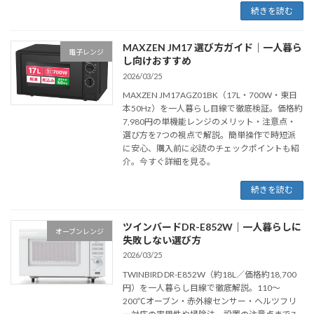
続きを読む
MAXZEN JM17 選び方ガイド｜一人暮ら
電子レンジ
し向けおすすめ
2026/03/25
MAXZEN JM17AGZ01BK（17L・700W・東日
本50Hz）を一人暮らし目線で徹底検証。価格約
7,980円の単機能レンジのメリット・注意点・
選び方を7つの視点で解説。簡単操作で時短派
に安心、購入前に必読のチェックポイントも紹
介。今すぐ詳細を見る。
続きを読む
ツインバードDR-E852W｜一人暮らしに
オーブンレンジ
失敗しない選び方
2026/03/25
TWINBIRD DR-E852W（約18L／価格約18,700
円）を一人暮らし目線で徹底解説。110〜
200℃オーブン・赤外線センサー・ヘルツフリ