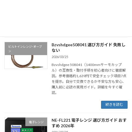
1400mmの取り付け注意点を7つのチェックで
徹底検証。初心者でも取り付け可否が分かる、
購入前に必読のガイド。詳細を今すぐ確認して
ください。
続きを読む
Bzvshdgee508041 選び方ガイド 失敗し
ビルトインレンジ･オーブ
ない
ン
2026/03/25
Bzvshdgee 508041（1400mmサーモカップ
ル）の互換性・取付手順を初心者向けに徹底解
説。参考価格約1,639円で安全チェック項目7点
を提示。自分で交換できるか不安な方も安心、
購入前に必読の実用ガイド。詳細を今すぐ確
認。
続きを読む
NE-FL221 電子レンジ 選び方ガイド おす
電子レンジ
すめ 2026年