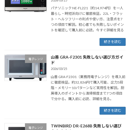
2026/03/25
パナソニック NE-FL221（約14,974円）を一人
暮らし・時短派向けに徹底検証。22L・フラッ
ト・ヘルツフリーの利点や使い方、注意点を7
つの項目で解説。初心者でも失敗しないポイン
トを確認して購入前に必読。今すぐ詳細を見る
続きを読む
山善 GRA-F2301 失敗しない選び方ガイ
電子レンジ
ド
2026/03/25
山善 GRA-F2301（業務用電子レンジ）を導入前
に徹底検証。約32,836円で購入可能、出力5段
階・メモリー10パターンなど実用性を解説。厨
房導入のポイントから清掃頻度まで7つの項目
で分かる。購入前に必読、詳細を見る。
続きを読む
TWINBIRD DR-E268B 失敗しない選び
電子レンジ